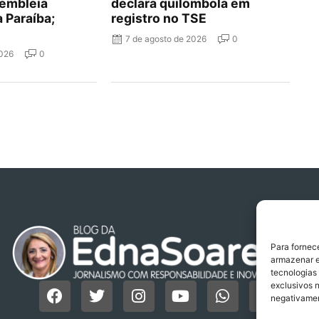
embleia
declara quilombola em
a Paraíba;
registro no TSE
7 de agosto de 2026
0
2026
0
Para fornec
armazenar e
tecnologias
exclusivos n
negativamen