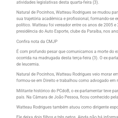
atividades legislativas desta quarta-feira (3).
Natural de Pocinhos, Watteau Rodrigues se mudou par
sua trajetória acadêmica e profissional, formando-se
político. Watteau foi vereador entre os anos de 2005 e
presidência do Auto Esporte, clube da Paraíba, nos an
Confira nota da CMJP
É com profundo pesar que comunicamos a morte do ex-
ocorrida na madrugada desta terça-feira (3). O ex-par
de leucemia.
Natural de Pocinhos, Watteau Rodrigues veio morar e
formou-se em Direito e trabalhou como advogado em me
Militante histórico do PCdoB, o ex-parlamentar teve p
país. Na Câmara de João Pessoa, ficou conhecido pela
Watteau Rodrigues também atuou como dirigente esport
Ele deixa dois filhos e três netos. Ainda não há inform