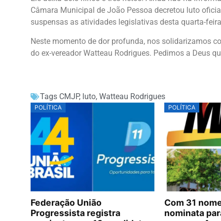
Câmara Municipal de João Pessoa decretou luto oficial
suspensas as atividades legislativas desta quarta-feira
Neste momento de dor profunda, nos solidarizamos com
do ex-vereador Watteau Rodrigues. Pedimos a Deus q
Tags
CMJP
,
luto
,
Watteau Rodrigues
POLÍTICA
POLÍTICA
Federação União
Com 31 nomes
Progressista registra
nominata par