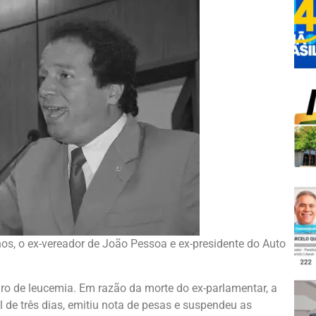
os, o ex-vereador de João Pessoa e ex-presidente do Auto
o de leucemia. Em razão da morte do ex-parlamentar, a
 de três dias, emitiu nota de pesas e suspendeu as