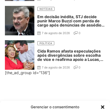
NOTÍCIAS
Em decisão inédita, STJ decide
punir Marco Buzzi com perda de
cargo após denúncias de assédio e
importunação sexual
7 de agosto de 2026
0
POLÍTICA
Cida Ramos afasta especulações
após divergências sobre escolha
de vice e reafirma apoio a Lucas,
João e Veneziano em nota do
Diretório do PT
7 de agosto de 2026
0
[the_ad_group id="136"]
Gerenciar o consentimento