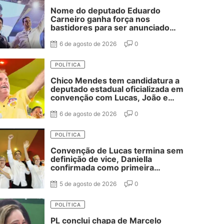
Nome do deputado Eduardo
Carneiro ganha força nos
bastidores para ser anunciado
como vice de Lucas Ribeiro
6 de agosto de 2026
0
POLÍTICA
Chico Mendes tem candidatura a
deputado estadual oficializada em
convenção com Lucas, João e
Nabor
6 de agosto de 2026
0
POLÍTICA
Convenção de Lucas termina sem
definição de vice, Daniella
confirmada como primeira
suplente de Nabor e ausência de
Adriano Galdino
5 de agosto de 2026
0
POLÍTICA
PL conclui chapa de Marcelo