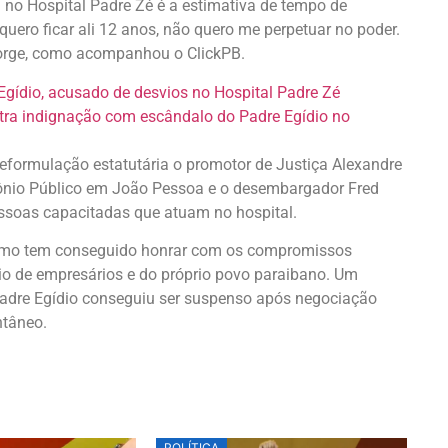
no Hospital Padre Zé é a estimativa de tempo de
uero ficar ali 12 anos, não quero me perpetuar no poder.
orge, como acompanhou o ClickPB.
Egídio, acusado de desvios no Hospital Padre Zé
stra indignação com escândalo do Padre Egídio no
eformulação estatutária o promotor de Justiça Alexandre
mônio Público em João Pessoa e o desembargador Fred
essoas capacitadas que atuam no hospital.
 como tem conseguido honrar com os compromissos
io de empresários e do próprio povo paraibano. Um
padre Egídio conseguiu ser suspenso após negociação
tâneo.
POLÍTICA