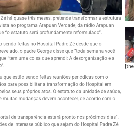
 Zé há quase três meses, pretende transformar a estrutura
evista ao programa Arapuan Verdade, da rádio Arapuan
ue “o estatuto será profundamente reformulado”.
ão sendo feitas no Hospital Padre Zé desde que o
 revelado, o padre George disse que “toda semana você
que “tem uma coisa que aprendi: A desorganização e a
o”.
[th
que estão sendo feitas reuniões periódicas com o
gãos para possibilitar a transformação do Hospital em
elos seus próprios atos. O estatuto da unidade de saúde,
o e muitas mudanças devem acontecer, de acordo com o
portal de transparência estará pronto nos próximos dias”.
ões de interesse público que sejam do Hospital Padre Zé.