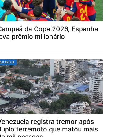
Campeã da Copa 2026, Espanha
leva prêmio milionário
MUNDO
Venezuela registra tremor após
duplo terremoto que matou mais
de mil pessoas