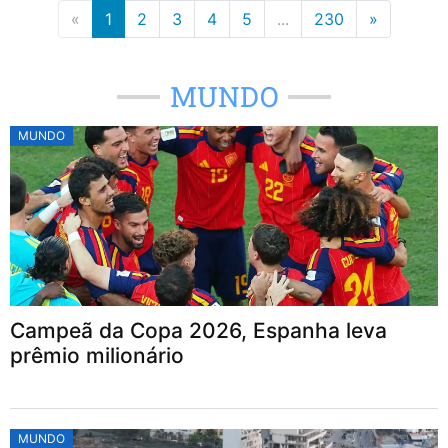
«
1
2
3
4
5
...
230
»
MUNDO
MUNDO
Campeã da Copa 2026, Espanha leva
prêmio milionário
MUNDO