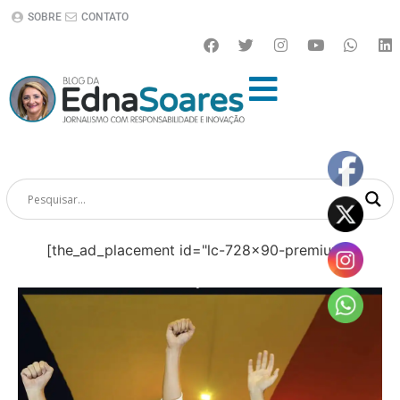
SOBRE
CONTATO
[the_ad_placement id="lc-728x90-premium"]