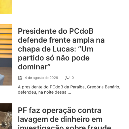
Presidente do PCdoB
defende frente ampla na
chapa de Lucas: “Um
partido só não pode
dominar”
4 de agosto de 2026
0
A presidente do PCdoB da Paraíba, Gregória Benário,
defendeu, na noite dessa ...
PF faz operação contra
lavagem de dinheiro em
investigação sobre fraude