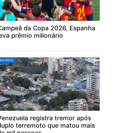
Campeã da Copa 2026, Espanha
leva prêmio milionário
MUNDO
Venezuela registra tremor após
duplo terremoto que matou mais
de mil pessoas