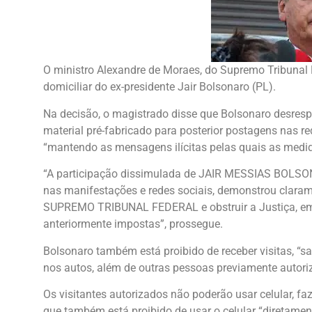
O ministro Alexandre de Moraes, do Supremo Tribunal F
domiciliar do ex-presidente Jair Bolsonaro (PL).
Na decisão, o magistrado disse que Bolsonaro desresp
material pré-fabricado para posterior postagens nas red
“mantendo as mensagens ilícitas pelas quais as medi
“A participação dissimulada de JAIR MESSIAS BOLSON
nas manifestações e redes sociais, demonstrou clarame
SUPREMO TRIBUNAL FEDERAL e obstruir a Justiça, em 
anteriormente impostas”, prossegue.
Bolsonaro também está proibido de receber visitas, “
nos autos, além de outras pessoas previamente autori
Os visitantes autorizados não poderão usar celular, fa
que também está proibido de usar o celular “diretament