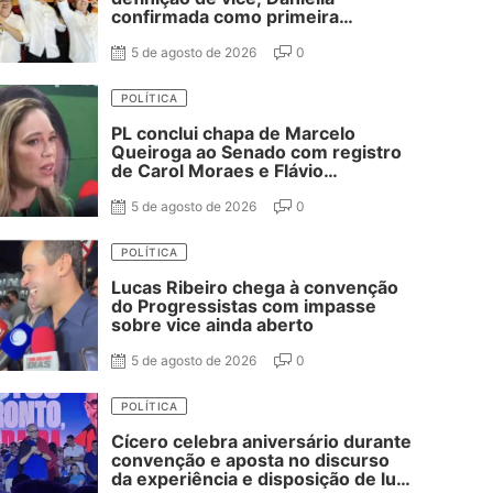
confirmada como primeira
suplente de Nabor e ausência de
Adriano Galdino
5 de agosto de 2026
0
POLÍTICA
PL conclui chapa de Marcelo
Queiroga ao Senado com registro
de Carol Moraes e Flávio
Cassanello nas suplências
5 de agosto de 2026
0
POLÍTICA
Lucas Ribeiro chega à convenção
do Progressistas com impasse
sobre vice ainda aberto
5 de agosto de 2026
0
POLÍTICA
Cícero celebra aniversário durante
convenção e aposta no discurso
da experiência e disposição de luta