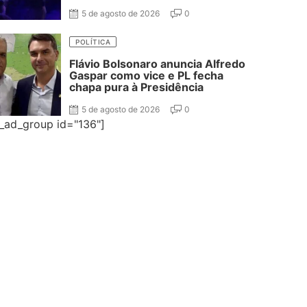
na disputa pelo Governo da
Paraíba
5 de agosto de 2026
0
POLÍTICA
Flávio Bolsonaro anuncia Alfredo
Gaspar como vice e PL fecha
chapa pura à Presidência
5 de agosto de 2026
0
e_ad_group id="136"]