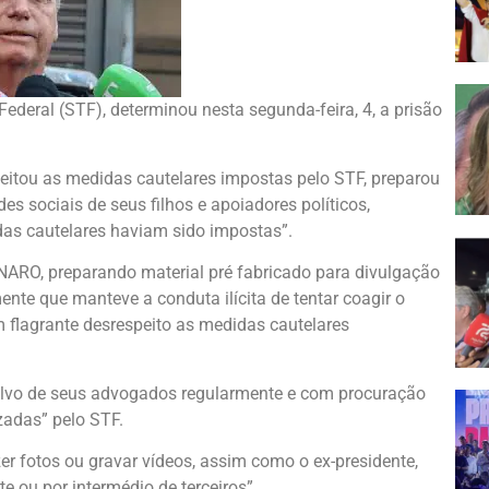
ederal (STF), determinou nesta segunda-feira, 4, a prisão
eitou as medidas cautelares impostas pelo STF, preparou
es sociais de seus filhos e apoiadores políticos,
das cautelares haviam sido impostas”.
ARO, preparando material pré fabricado para divulgação
nte que manteve a conduta ilícita de tentar coagir o
flagrante desrespeito as medidas cautelares
salvo de seus advogados regularmente e com procuração
zadas” pelo STF.
zer fotos ou gravar vídeos, assim como o ex-presidente,
e ou por intermédio de terceiros”.