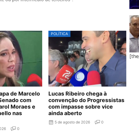
POLÍTICA
[th
hapa de Marcelo
Lucas Ribeiro chega à
 Senado com
convenção do Progressistas
arol Moraes e
com impasse sobre vice
nello nas
ainda aberto
5 de agosto de 2026
0
2026
0