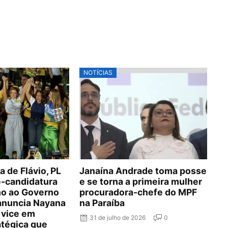
NOTÍCIAS
 de Flávio, PL
Janaína Andrade toma posse
é-candidatura
e se torna a primeira mulher
lho ao Governo
procuradora-chefe do MPF
 anuncia Nayana
na Paraíba
 vice em
31 de julho de 2026
0
atégica que