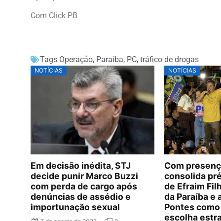
Com Click PB
Tags
Operação
,
Paraíba
,
PC
,
tráfico de drogas
NOTÍCIAS
NOTÍCIAS
Em decisão inédita, STJ
Com presença
decide punir Marco Buzzi
consolida pr
com perda de cargo após
de Efraim Fi
denúncias de assédio e
da Paraíba e
importunação sexual
Pontes como
escolha estr