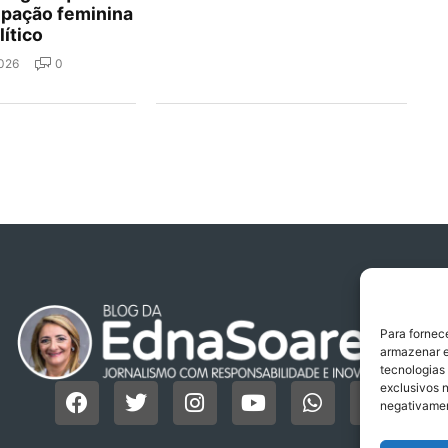
cipação feminina
lítico
2026
0
Para fornec
armazenar e
tecnologias
exclusivos n
negativamen