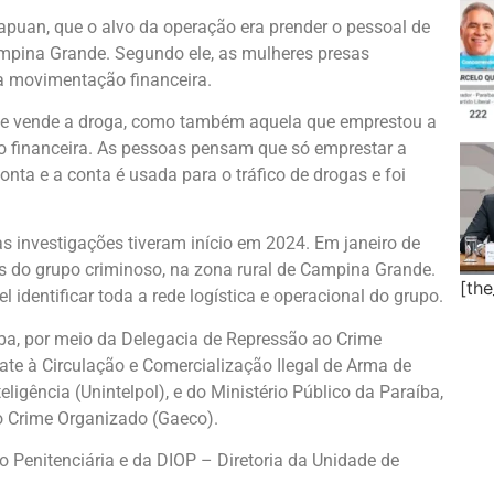
apuan, que o alvo da operação era prender o pessoal de
ampina Grande. Segundo ele, as mulheres presas
a movimentação financeira.
 que vende a droga, como também aquela que emprestou a
o financeira. As pessoas pensam que só emprestar a
ta e a conta é usada para o tráfico de drogas e foi
as investigações tiveram início em 2024. Em janeiro de
s do grupo criminoso, na zona rural de Campina Grande.
[th
vel identificar toda a rede logística e operacional do grupo.
aíba, por meio da Delegacia de Repressão ao Crime
te à Circulação e Comercialização Ilegal de Arma de
igência (Unintelpol), e do Ministério Público da Paraíba,
o Crime Organizado (Gaeco).
 Penitenciária e da DIOP – Diretoria da Unidade de