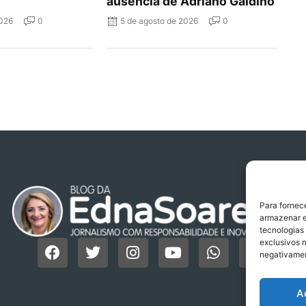
ausência de Adriano Galdino
2026
0
5 de agosto de 2026
0
Para fornec
armazenar e
tecnologias
exclusivos n
negativamen
A