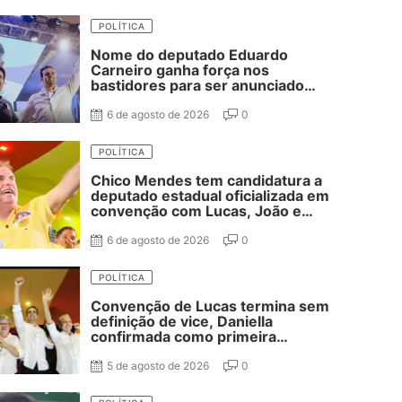
POLÍTICA
Nome do deputado Eduardo
Carneiro ganha força nos
bastidores para ser anunciado
como vice de Lucas Ribeiro
6 de agosto de 2026
0
POLÍTICA
Chico Mendes tem candidatura a
deputado estadual oficializada em
convenção com Lucas, João e
Nabor
6 de agosto de 2026
0
POLÍTICA
Convenção de Lucas termina sem
definição de vice, Daniella
confirmada como primeira
suplente de Nabor e ausência de
Adriano Galdino
5 de agosto de 2026
0