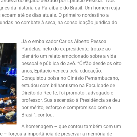
grandeza do legado deixado por Epitácio Pessoa. “Nos
gnes da história da Paraíba e do Brasil. Um homem cuja
 ecoam até os dias atuais. O primeiro nordestino a
undas no combate à seca, na consolidação jurídica do
Já o embaixador Carlos Alberto Pessoa
Pardelas, neto do ex-presidente, trouxe ao
plenário um relato emocionado sobre a vida
pessoal e pública do avô. “Órfão desde os oito
anos, Epitácio venceu pela educação.
Conquistou bolsa no Ginásio Pernambucano,
estudou com brilhantismo na Faculdade de
Direito do Recife, foi promotor, advogado e
professor. Sua ascensão à Presidência se deu
por mérito, esforço e compromisso com o
Brasil”, contou.
A homenagem – que contou também com um
re – forçou a importância de preservar a memória de