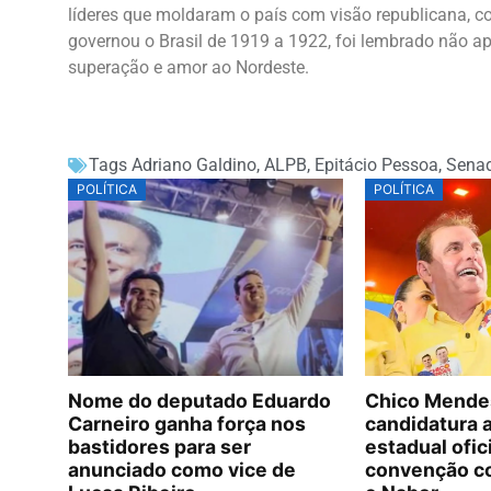
líderes que moldaram o país com visão republicana, c
governou o Brasil de 1919 a 1922, foi lembrado não a
superação e amor ao Nordeste.
Tags
Adriano Galdino
,
ALPB
,
Epitácio Pessoa
,
Sena
POLÍTICA
POLÍTICA
Nome do deputado Eduardo
Chico Mende
Carneiro ganha força nos
candidatura 
bastidores para ser
estadual ofic
anunciado como vice de
convenção c