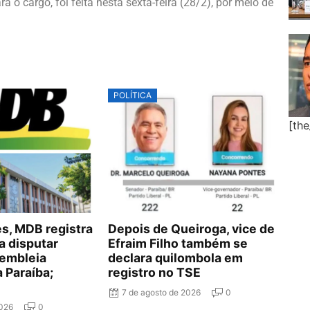
 o cargo, foi feita nesta sexta-feira (28/2), por meio de
POLÍTICA
[th
, MDB registra
Depois de Queiroga, vice de
a disputar
Efraim Filho também se
embleia
declara quilombola em
a Paraíba;
registro no TSE
7 de agosto de 2026
0
2026
0