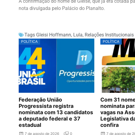
A confirmação do nome de Gleise, que já era cotada para
nota divulgada pelo Palácio do Planalto.
Tags
Gleisi Hoffmann
,
Lula
,
Relações Institucionais
POLÍTICA
POLÍTICA
Federação União
Com 31 nomes
Progressista registra
nominata par
nominata com 13 candidatos
vagas na Ass
a deputado federal e 37
Legislativa d
estadual
confira
7 de agosto de 2026
0
7 de agosto de 