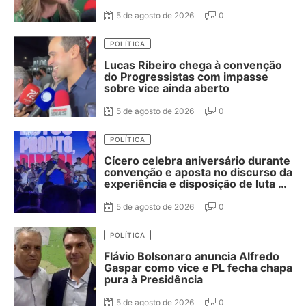
Cassanello nas suplências
5 de agosto de 2026
0
POLÍTICA
Lucas Ribeiro chega à convenção
do Progressistas com impasse
sobre vice ainda aberto
5 de agosto de 2026
0
POLÍTICA
Cícero celebra aniversário durante
convenção e aposta no discurso da
experiência e disposição de luta na
disputa pelo Governo da Paraíba
5 de agosto de 2026
0
POLÍTICA
Flávio Bolsonaro anuncia Alfredo
Gaspar como vice e PL fecha chapa
pura à Presidência
5 de agosto de 2026
0