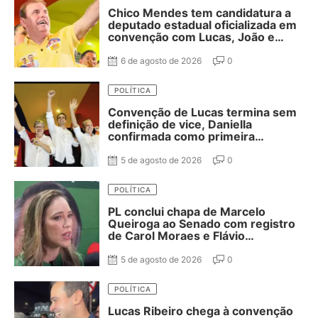
Chico Mendes tem candidatura a
deputado estadual oficializada em
convenção com Lucas, João e
Nabor
6 de agosto de 2026
0
POLÍTICA
Convenção de Lucas termina sem
definição de vice, Daniella
confirmada como primeira
suplente de Nabor e ausência de
Adriano Galdino
5 de agosto de 2026
0
POLÍTICA
PL conclui chapa de Marcelo
Queiroga ao Senado com registro
de Carol Moraes e Flávio
Cassanello nas suplências
5 de agosto de 2026
0
POLÍTICA
Lucas Ribeiro chega à convenção