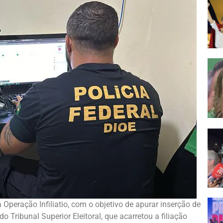
a Operação Infiliatio, com o objetivo de apurar inserção de
o Tribunal Superior Eleitoral, que acarretou a filiação