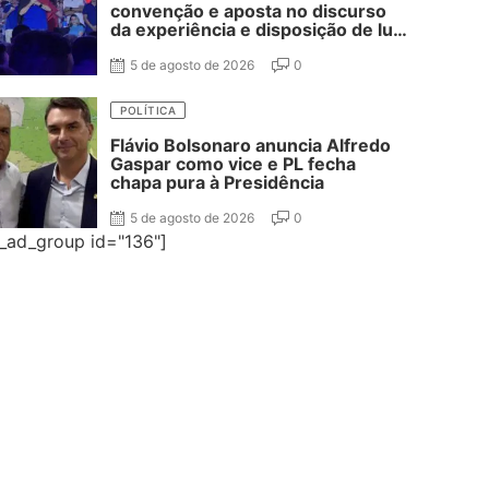
convenção e aposta no discurso
da experiência e disposição de luta
na disputa pelo Governo da
Paraíba
5 de agosto de 2026
0
POLÍTICA
Flávio Bolsonaro anuncia Alfredo
Gaspar como vice e PL fecha
chapa pura à Presidência
5 de agosto de 2026
0
e_ad_group id="136"]