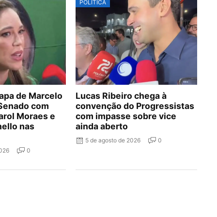
POLÍTICA
hapa de Marcelo
Lucas Ribeiro chega à
 Senado com
convenção do Progressistas
arol Moraes e
com impasse sobre vice
nello nas
ainda aberto
5 de agosto de 2026
0
2026
0