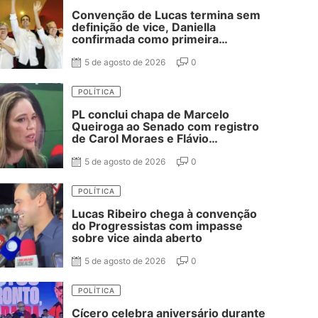
Convenção de Lucas termina sem
definição de vice, Daniella
confirmada como primeira
suplente de Nabor e ausência de
Adriano Galdino
5 de agosto de 2026
0
POLÍTICA
PL conclui chapa de Marcelo
Queiroga ao Senado com registro
de Carol Moraes e Flávio
Cassanello nas suplências
5 de agosto de 2026
0
POLÍTICA
Lucas Ribeiro chega à convenção
do Progressistas com impasse
sobre vice ainda aberto
5 de agosto de 2026
0
POLÍTICA
Cícero celebra aniversário durante