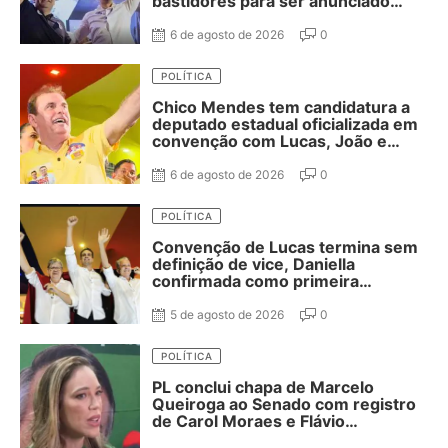
bastidores para ser anunciado
como vice de Lucas Ribeiro
6 de agosto de 2026
0
POLÍTICA
Chico Mendes tem candidatura a
deputado estadual oficializada em
convenção com Lucas, João e
Nabor
6 de agosto de 2026
0
POLÍTICA
Convenção de Lucas termina sem
definição de vice, Daniella
confirmada como primeira
suplente de Nabor e ausência de
Adriano Galdino
5 de agosto de 2026
0
POLÍTICA
PL conclui chapa de Marcelo
Queiroga ao Senado com registro
de Carol Moraes e Flávio
Cassanello nas suplências