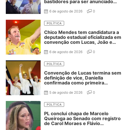
bastidores para ser anunciado
como vice de Lucas Ribeiro
6 de agosto de 2026
0
POLÍTICA
Chico Mendes tem candidatura a
deputado estadual oficializada em
convenção com Lucas, João e
Nabor
6 de agosto de 2026
0
POLÍTICA
Convenção de Lucas termina sem
definição de vice, Daniella
confirmada como primeira
suplente de Nabor e ausência de
Adriano Galdino
5 de agosto de 2026
0
POLÍTICA
PL conclui chapa de Marcelo
Queiroga ao Senado com registro
de Carol Moraes e Flávio
Cassanello nas suplências