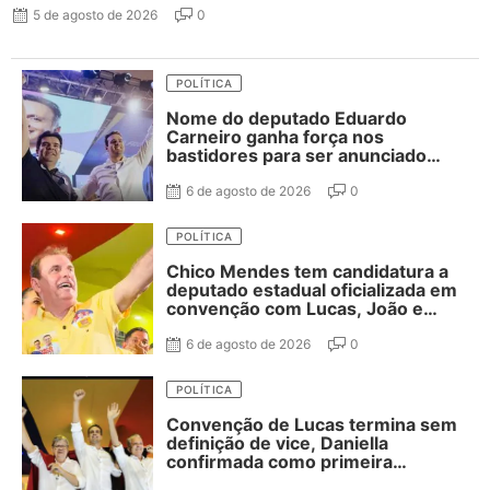
5 de agosto de 2026
0
POLÍTICA
Nome do deputado Eduardo
Carneiro ganha força nos
bastidores para ser anunciado
como vice de Lucas Ribeiro
6 de agosto de 2026
0
POLÍTICA
Chico Mendes tem candidatura a
deputado estadual oficializada em
convenção com Lucas, João e
Nabor
6 de agosto de 2026
0
POLÍTICA
Convenção de Lucas termina sem
definição de vice, Daniella
confirmada como primeira
suplente de Nabor e ausência de