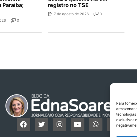
a Paraíba;
registro no TSE
7 de agosto de 2026
0
2026
0
Para fornec
armazenar e
tecnologias
exclusivos n
negativamen