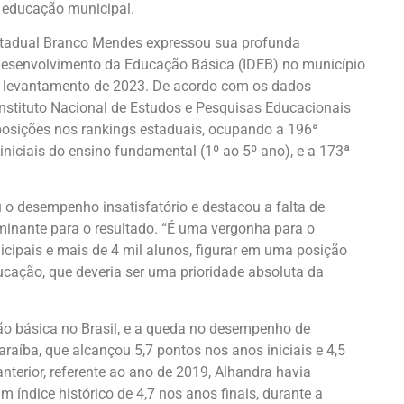
a educação municipal.
tadual Branco Mendes expressou sua profunda
Desenvolvimento da Educação Básica (IDEB) no município
o levantamento de 2023. De acordo com os dados
Instituto Nacional de Estudos e Pesquisas Educacionais
s posições nos rankings estaduais, ocupando a 196ª
niciais do ensino fundamental (1º ao 5º ano), e a 173ª
u o desempenho insatisfatório e destacou a falta de
minante para o resultado. “É uma vergonha para o
cipais e mais de 4 mil alunos, figurar em uma posição
ducação, que deveria ser uma prioridade absoluta da
ção básica no Brasil, e a queda no desempenho de
raíba, que alcançou 5,7 pontos nos anos iniciais e 4,5
nterior, referente ao ano de 2019, Alhandra havia
índice histórico de 4,7 nos anos finais, durante a