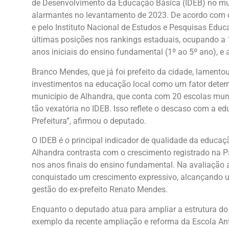
de Desenvolvimento da Educação Básica (IDEB) no mun
alarmantes no levantamento de 2023. De acordo com 
e pelo Instituto Nacional de Estudos e Pesquisas Educac
últimas posições nos rankings estaduais, ocupando a 
anos iniciais do ensino fundamental (1º ao 5º ano), e 
Branco Mendes, que já foi prefeito da cidade, lamento
investimentos na educação local como um fator deter
município de Alhandra, que conta com 20 escolas muni
tão vexatória no IDEB. Isso reflete o descaso com a e
Prefeitura”, afirmou o deputado.
O IDEB é o principal indicador de qualidade da educa
Alhandra contrasta com o crescimento registrado na Pa
nos anos finais do ensino fundamental. Na avaliação a
conquistado um crescimento expressivo, alcançando um 
gestão do ex-prefeito Renato Mendes.
Enquanto o deputado atua para ampliar a estrutura do
exemplo da recente ampliação e reforma da Escola An