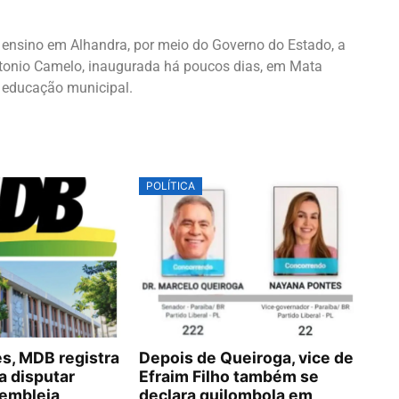
 ensino em Alhandra, por meio do Governo do Estado, a
tonio Camelo, inaugurada há poucos dias, em Mata
a educação municipal.
POLÍTICA
, MDB registra
Depois de Queiroga, vice de
a disputar
Efraim Filho também se
embleia
declara quilombola em