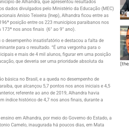
icípio de Alhandra, que apresentou resultados
os dados divulgados pelo Ministério da Educação (MEC)
ionais Anísio Teixeira (Inep), Alhandra ficou entre as
196ª posição entre os 223 municípios paraibanos nos
a 173ª nos anos finais (6° ao 9° ano).
u o desempenho insatisfatório e destacou a falta de
minante para o resultado. “É uma vergonha para o
cipais e mais de 4 mil alunos, figurar em uma posição
ducação, que deveria ser uma prioridade absoluta da
[th
ção básica no Brasil, e a queda no desempenho de
raíba, que alcançou 5,7 pontos nos anos iniciais e 4,5
nterior, referente ao ano de 2019, Alhandra havia
índice histórico de 4,7 nos anos finais, durante a
 ensino em Alhandra, por meio do Governo do Estado, a
tonio Camelo, inaugurada há poucos dias, em Mata