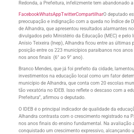
Redonda, a Prefeitura, infelizmente tem abandonado 
Facebook
WhatsApp
Twitter
Compartilhar
O deputado es
preocupação e indignação com a queda no Índice de 
de Alhandra, que apresentou resultados alarmantes n
divulgados pelo Ministério da Educação (MEC) e pelo 
Anísio Teixeira (Inep), Alhandra ficou entre as última
posição entre os 223 municípios paraibanos nos anos i
nos anos finais (6° ao 9° ano).
Branco Mendes, que já foi prefeito da cidade, lamento
investimentos na educação local como um fator deter
município de Alhandra, que conta com 20 escolas muni
tão vexatória no IDEB. Isso reflete o descaso com a e
Prefeitura”, afirmou o deputado.
O IDEB é o principal indicador de qualidade da educa
Alhandra contrasta com o crescimento registrado na Pa
nos anos finais do ensino fundamental. Na avaliação a
conquistado um crescimento expressivo, alcançando um 