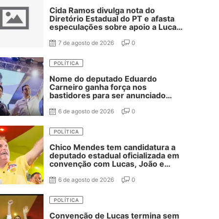
Cida Ramos divulga nota do
Diretório Estadual do PT e afasta
especulações sobre apoio a Lucas,
João e Veneziano
7 de agosto de 2026
0
POLÍTICA
Nome do deputado Eduardo
Carneiro ganha força nos
bastidores para ser anunciado
como vice de Lucas Ribeiro
6 de agosto de 2026
0
POLÍTICA
Chico Mendes tem candidatura a
deputado estadual oficializada em
convenção com Lucas, João e
Nabor
6 de agosto de 2026
0
POLÍTICA
Convenção de Lucas termina sem