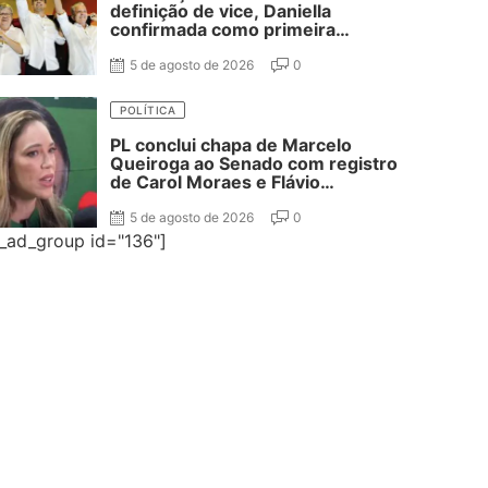
definição de vice, Daniella
confirmada como primeira
suplente de Nabor e ausência de
Adriano Galdino
5 de agosto de 2026
0
POLÍTICA
PL conclui chapa de Marcelo
Queiroga ao Senado com registro
de Carol Moraes e Flávio
Cassanello nas suplências
5 de agosto de 2026
0
e_ad_group id="136"]