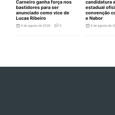
Carneiro ganha força nos
candidatura 
bastidores para ser
estadual ofic
anunciado como vice de
convenção c
Lucas Ribeiro
e Nabor
6 de agosto de 2026
0
6 de agosto de 