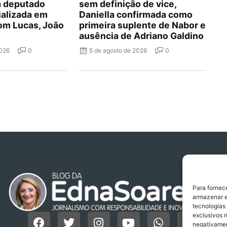
a deputado
sem definição de vice,
ializada em
Daniella confirmada como
om Lucas, João
primeira suplente de Nabor e
ausência de Adriano Galdino
2026
0
5 de agosto de 2026
0
Para fornec
armazenar e
tecnologias
exclusivos n
negativamen