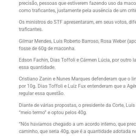
precisão, pessoas que estiverem fazendo uso da maco
como traficantes, justamente pela ausência de um crité
Os ministros do STF apresentaram, em seus votos, dife
traficantes.
Gilmar Mendes, Luís Roberto Barroso, Rosa Weber (ap
fosse de 60g de maconha.
Edson Fachin, Dias Toffoli e Cármen Lúcia, por outro 
essa quantidade.
Cristiano Zanin e Nunes Marques defenderam que o lim
por 10g. Dias Toffoli e Luiz Fux entenderam que a Agên
regular essa questão.
Diante de várias propostas, o presidente da Corte, L
“meio termo” e optou pelos 40g.
“Nós havíamos chegado a um acordo interno, que precis
caminho, que seria 40g, que é a quantidade adotada no