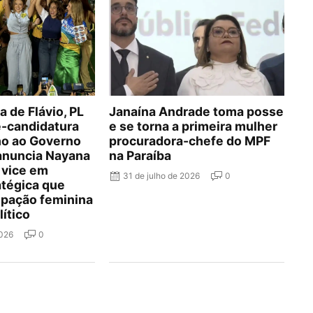
 de Flávio, PL
Janaína Andrade toma posse
é-candidatura
e se torna a primeira mulher
lho ao Governo
procuradora-chefe do MPF
 anuncia Nayana
na Paraíba
 vice em
31 de julho de 2026
0
atégica que
cipação feminina
lítico
2026
0