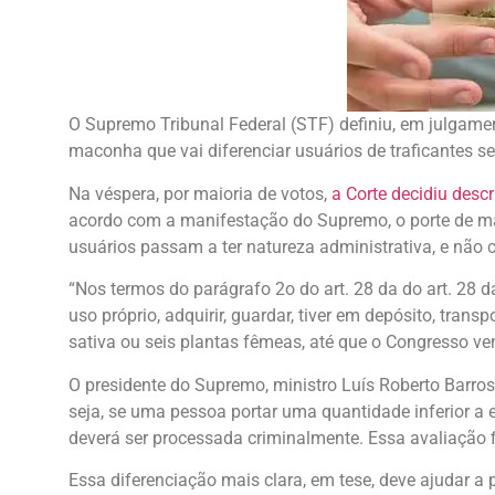
O Supremo Tribunal Federal (STF) definiu, em julgamen
maconha que vai diferenciar usuários de traficantes s
Na véspera, por maioria de votos,
a Corte decidiu desc
acordo com a manifestação do Supremo, o porte de ma
usuários passam a ter natureza administrativa, e não c
“Nos termos do parágrafo 2o do art. 28 da do art. 28 
uso próprio, adquirir, guardar, tiver em depósito, tran
sativa ou seis plantas fêmeas, até que o Congresso venh
O presidente do Supremo, ministro Luís Roberto Barroso,
seja, se uma pessoa portar uma quantidade inferior a es
deverá ser processada criminalmente. Essa avaliação fi
Essa diferenciação mais clara, em tese, deve ajudar a