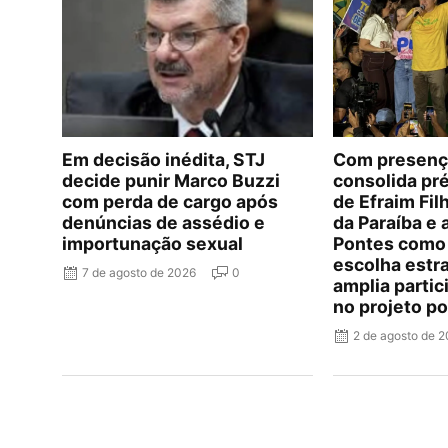
Em decisão inédita, STJ
Com presença
decide punir Marco Buzzi
consolida pr
com perda de cargo após
de Efraim Fi
denúncias de assédio e
da Paraíba e
importunação sexual
Pontes como
escolha estr
7 de agosto de 2026
0
amplia parti
no projeto po
2 de agosto de 