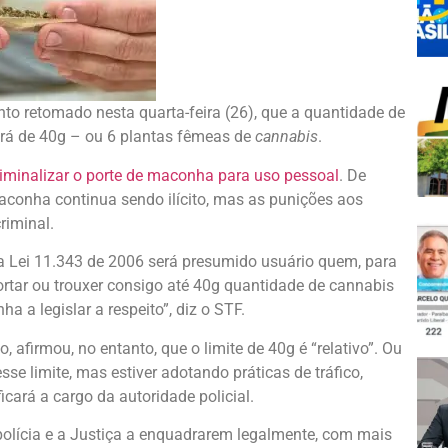
to retomado nesta quarta-feira (26), que a quantidade de
erá de 40g – ou 6 plantas fêmeas de
cannabis
.
riminalizar o porte de maconha para uso pessoal
. De
conha continua sendo ilícito, mas as punições aos
riminal.
da Lei 11.343 de 2006 será presumido usuário quem, para
sportar ou trouxer consigo até 40g quantidade de cannabis
a a legislar a respeito”, diz o STF.
 afirmou, no entanto, que o limite de 40g é “relativo”. Ou
se limite, mas estiver adotando práticas de tráfico,
cará a cargo da autoridade policial.
 polícia e a Justiça a enquadrarem legalmente, com mais