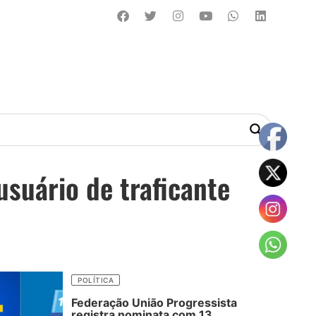
suário de traficante
POLÍTICA
Federação União Progressista
registra nominata com 13