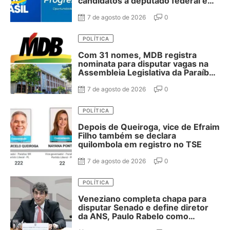
candidatos a deputado federal e
37 estadual
7 de agosto de 2026
0
POLÍTICA
Com 31 nomes, MDB registra
nominata para disputar vagas na
Assembleia Legislativa da Paraíba;
confira
7 de agosto de 2026
0
POLÍTICA
Depois de Queiroga, vice de Efraim
Filho também se declara
quilombola em registro no TSE
7 de agosto de 2026
0
POLÍTICA
Veneziano completa chapa para
disputar Senado e define diretor
da ANS, Paulo Rabelo como
segundo suplente