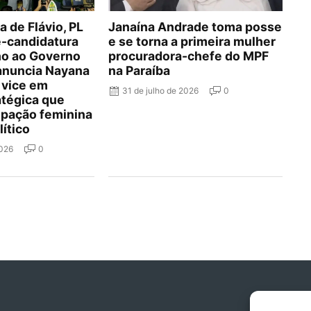
 de Flávio, PL
Janaína Andrade toma posse
é-candidatura
e se torna a primeira mulher
lho ao Governo
procuradora-chefe do MPF
 anuncia Nayana
na Paraíba
 vice em
31 de julho de 2026
0
atégica que
cipação feminina
lítico
2026
0