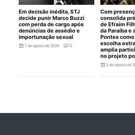
Em decisão inédita, STJ
Com presença
decide punir Marco Buzzi
consolida pr
com perda de cargo após
de Efraim Fi
denúncias de assédio e
da Paraíba e
importunação sexual
Pontes como
escolha estr
7 de agosto de 2026
0
amplia parti
no projeto po
2 de agosto de 