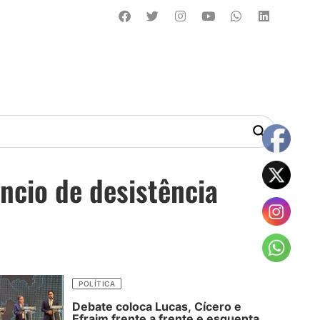
cio de desistência
POLÍTICA
Debate coloca Lucas, Cícero e
Efraim frente a frente e esquenta