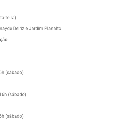
a-feira)
 Anayde Beiriz e Jardim Planalto
ação
 16h (sábado)
s 16h (sábado)
 16h (sábado)