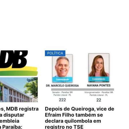
POLÍTICA
, MDB registra
Depois de Queiroga, vice de
a disputar
Efraim Filho também se
embleia
declara quilombola em
a Paraíba;
registro no TSE