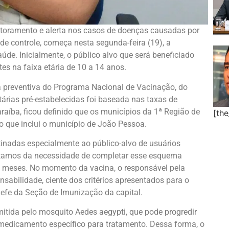
toramento e alerta nos casos de doenças causadas por
 de controle, começa nesta segunda-feira (19), a
de. Inicialmente, o público alvo que será beneficiado
s na faixa etária de 10 a 14 anos.
ia preventiva do Programa Nacional de Vacinação, do
árias pré-estabelecidas foi baseada nas taxas de
raíba, ficou definido que os municípios da 1ª Região de
[th
 que inclui o município de João Pessoa.
nadas especialmente ao público-alvo de usuários
ertamos da necessidade de completar esse esquema
s meses. No momento da vacina, o responsável pela
sabilidade, ciente dos critérios apresentados para o
hefe da Seção de Imunização da capital.
itida pelo mosquito Aedes aegypti, que pode progredir
medicamento específico para tratamento. Dessa forma, o