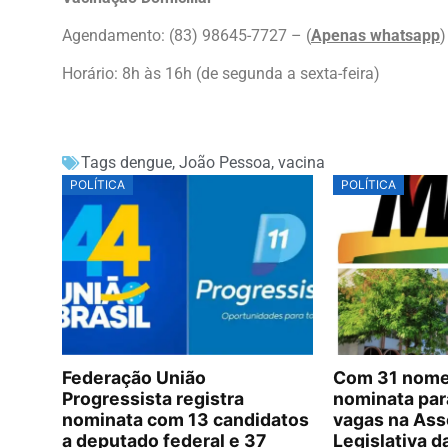
Agendamento: (83) 98645-7727 – (
Apenas whatsapp
)
Horário: 8h às 16h (de segunda a sexta-feira)
Tags
dengue
,
João Pessoa
,
vacina
POLÍTICA
POLÍTICA
Federação União
Com 31 nomes
Progressista registra
nominata par
nominata com 13 candidatos
vagas na Ass
a deputado federal e 37
Legislativa d