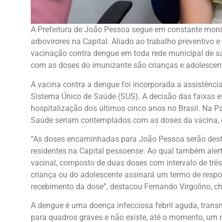
A Prefeitura de João Pessoa segue em constante moni
arbovirores na Capital. Aliado ao trabalho preventivo e
vacinação contra dengue em toda rede municipal de saú
com as doses do imunizante são crianças e adolescente
A vacina contra a dengue foi incorporada a assistênc
Sistema Único de Saúde (SUS). A decisão das faixas et
hospitalização dos últimos cinco anos no Brasil. Na Pa
Saúde seriam contemplados com as doses da vacina, o
“As doses encaminhadas para João Pessoa serão desti
residentes na Capital pessoense. Ao qual também al
vacinal, composto de duas doses com intervalo de trê
criança ou do adolescente assinará um termo de respon
recebimento da dose”, destacou Fernando Virgolino, c
A dengue é uma doença infecciosa febril aguda, transm
para quadros graves e não existe, até o momento, um 